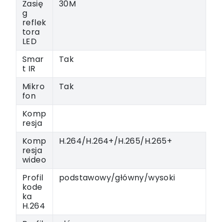
Zasię
30M
g
reflek
tora
LED
Smar
Tak
t IR
Mikro
Tak
fon
Komp
resja
Komp
H.264/H.264+/H.265/H.265+
resja
wideo
Profil
podstawowy/główny/wysoki
kode
ka
H.264