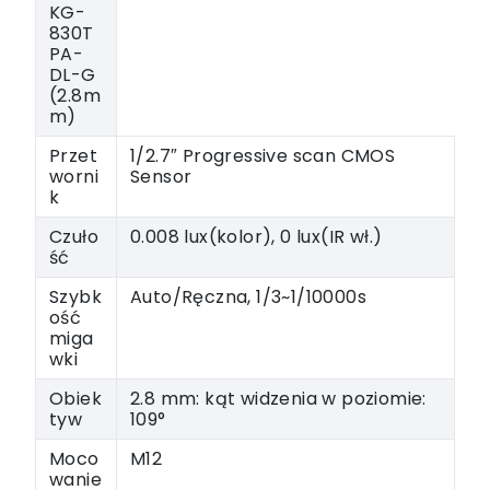
KG-
830T
PA-
DL-G
(2.8m
m)
Przet
1/2.7″ Progressive scan CMOS
worni
Sensor
k
Czuło
0.008 lux(kolor), 0 lux(IR wł.)
ść
Szybk
Auto/Ręczna, 1/3~1/10000s
ość
miga
wki
Obiek
2.8 mm: kąt widzenia w poziomie:
tyw
109°
Moco
M12
wanie