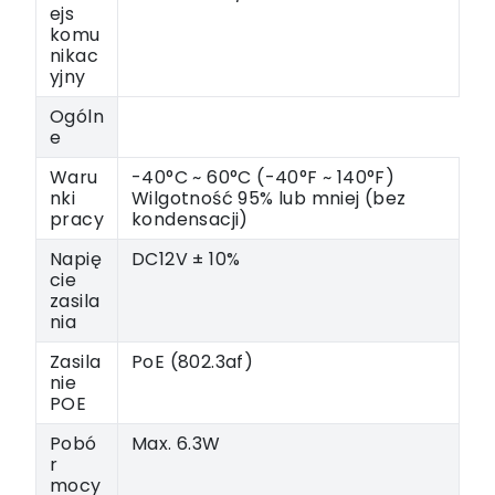
ejs
komu
nikac
yjny
Ogóln
e
Waru
-40°C ~ 60°C (-40°F ~ 140°F)
nki
Wilgotność 95% lub mniej (bez
pracy
kondensacji)
Napię
DC12V ± 10%
cie
zasila
nia
Zasila
PoE (802.3af)
nie
POE
Pobó
Max. 6.3W
r
mocy