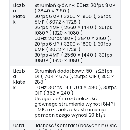
Liczb
Strumień główny: 50Hz: 20fps 8MP
a
( 3840 × 2160 ),
klate
20fps 6MP ( 3200 × 1800 ), 25fps
k
5MP ( 3072 × 1728 )
25fps 4MP ( 2560 × 1440 ), 25fps
1080P ( 1920 × 1080 )
60Hz: 20fps 8MP ( 3840 × 2160 ),
20fps 6MP ( 3200 × 1800 ), 30fps
5MP ( 3072 × 1728 )
30fps 4MP ( 2560 × 1440 ), 30fps
1080P ( 1920 × 1080 )
Liczb
Strumień dodatkowy: 50Hz:25fps
a
D1 ( 704 × 576 ), 25fps CIF ( 352 ×
klate
288 )
k
60Hz: 30fps D1 ( 704 × 480 ), 30fps
CIF ( 352 × 240 )
Uwaga: Jeśli rozdzielczość
głównego strumienia wynosi 8MP i
6MP, rozdzielczość strumienia
pomocniczego wynosi 20 kl./s.
Usta
Jasność/Kontrast/Nasycenie/Odc