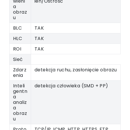
wieni
ień/Ostrość
a
obraz
u
BLC
TAK
HLC
TAK
ROI
TAK
Sieć
Zdarz
detekcja ruchu, zasłonięcie obrazu
enia
Inteli
detekcja człowieka (SMD + PP)
gentn
a
analiz
a
obraz
u
Proto
TCP/IP, ICMP, HTTP, HTTPS, FTP,