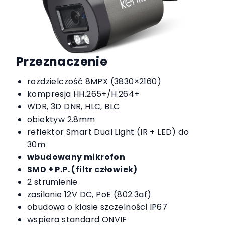
Przeznaczenie
rozdzielczość 8MPX (3830×2160)
kompresja HH.265+/H.264+
WDR, 3D DNR, HLC, BLC
obiektyw 2.8mm
reflektor Smart Dual Light (IR + LED) do
30m
wbudowany mikrofon
SMD + P.P. (filtr człowiek)
2 strumienie
zasilanie 12V DC, PoE (802.3af)
obudowa o klasie szczelności IP67
wspiera standard ONVIF