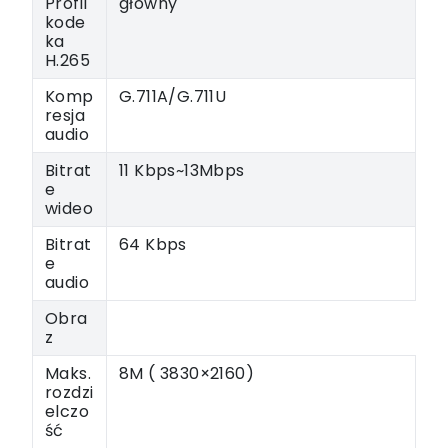
Profil
główny
kode
ka
H.265
Komp
G.711A/G.711U
resja
audio
Bitrat
11 Kbps~13Mbps
e
wideo
Bitrat
64 Kbps
e
audio
Obra
z
Maks.
8M ( 3830×2160)
rozdzi
elczo
ść