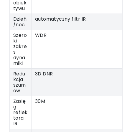
obiek
tywu
Dzień
automatyczny filtr IR
/noc
Szero
WDR
ki
zakre
s
dyna
miki
Redu
3D DNR
kcja
szum
ów
Zasię
30M
g
reflek
tora
IR