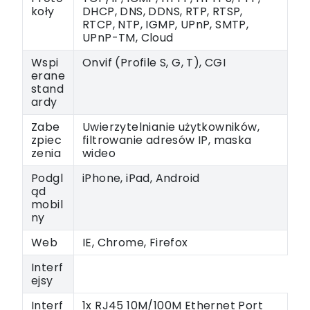
koły
DHCP, DNS, DDNS, RTP, RTSP,
RTCP, NTP, IGMP, UPnP, SMTP,
UPnP-TM, Cloud
Wspi
Onvif (Profile S, G, T), CGI
erane
stand
ardy
Zabe
Uwierzytelnianie użytkowników,
zpiec
filtrowanie adresów IP, maska
zenia
wideo
Podgl
iPhone, iPad, Android
ąd
mobil
ny
Web
IE, Chrome, Firefox
Interf
ejsy
Interf
1x RJ45 10M/100M Ethernet Port