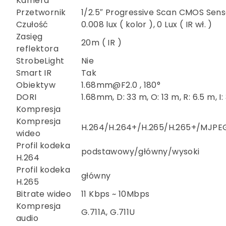
Kamera
Przetwornik
1/2.5″ Progressive Scan CMOS Sens
Czułość
0.008 lux ( kolor ), 0 Lux ( IR wł. )
Zasięg
20m ( IR )
reflektora
StrobeLight
Nie
Smart IR
Tak
Obiektyw
1.68mm@F2.0 , 180°
DORI
1.68mm, D: 33 m, O: 13 m, R: 6.5 m, I:
Kompresja
Kompresja
H.264/H.264+/H.265/H.265+/MJPE
wideo
Profil kodeka
podstawowy/główny/wysoki
H.264
Profil kodeka
główny
H.265
Bitrate wideo
11 Kbps ~ 10Mbps
Kompresja
G.711A, G.711U
audio