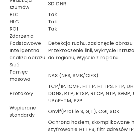
Redukcja
3D DNR
szumów
BLC
Tak
HLC
Tak
ROI
Tak
Zdarzenia
Podstawowe
Detekcja ruchu, zasłonęcie obrazu
Inteligentna
Przekroczenie linii, wykrycie intruz
analiza obrazu
do regionu, Wyjście z regionu
Sieć
Pamięc
NAS (NFS, SMB/CIFS)
masowa
TCP/IP, ICMP, HTTP, HTTPS, FTP, DH
Protokoły
DDNS, RTP, RTSP, RTCP, NTP, IGMP,
UPnP-TM, P2P
Wspierane
Onvif(Profile S, G,T), CGI, SDK
standardy
Ochrona hasłem, skomplikowane h
szyfrowanie HTTPS, filtr adresów IP