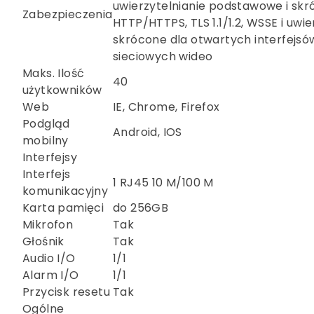
uwierzytelnianie podstawowe i skr
Zabezpieczenia
HTTP/HTTPS, TLS 1.1/1.2, WSSE i uwie
skrócone dla otwartych interfejsó
sieciowych wideo
Maks. Ilość
40
użytkowników
Web
IE, Chrome, Firefox
Podgląd
Android, IOS
mobilny
Interfejsy
Interfejs
1 RJ45 10 M/100 M
komunikacyjny
Karta pamięci
do 256GB
Mikrofon
Tak
Głośnik
Tak
Audio I/O
1/1
Alarm I/O
1/1
Przycisk resetu
Tak
Ogólne