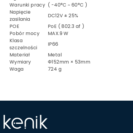
Warunki pracy
( -40°C ~ 60°C )
Napięcie
DC12V ± 25%
zasilania
POE
PoE ( 802.3 af )
Pobór mocy
MAX.9 W
Klasa
IP66
szczelności
Materiał
Metal
Wymiary
Φ152mm × 53mm
Waga
724 g